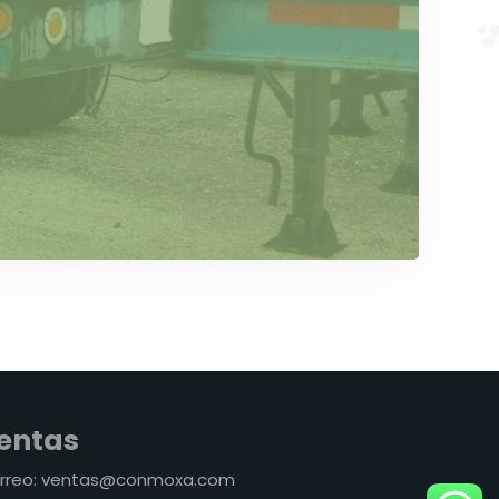
entas
rreo: ventas@conmoxa.com