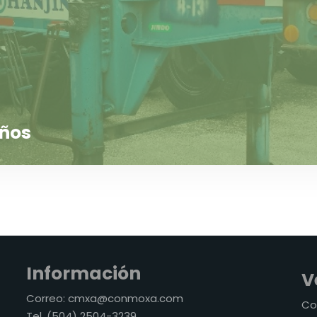
años
Información
V
Correo: cmxa@conmoxa.com
Co
Tel. (504) 2504-3239