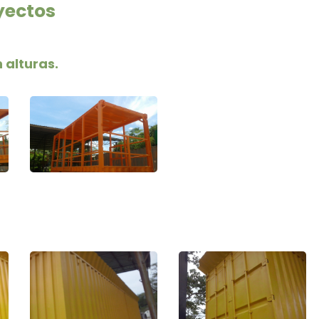
yectos
 alturas.