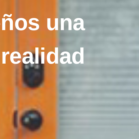
eños una
realidad